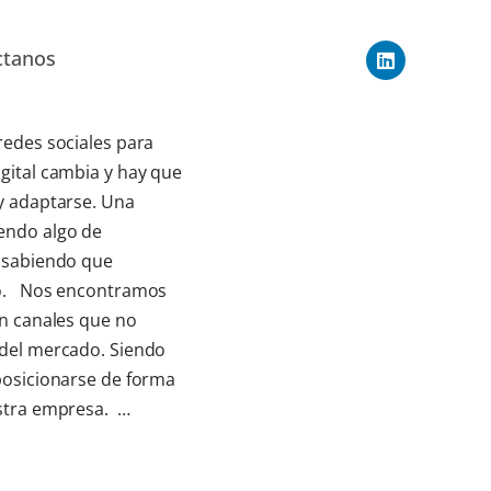
ctanos
redes sociales para
gital cambia y hay que
 y adaptarse. Una
endo algo de
y sabiendo que
ivo. Nos encontramos
on canales que no
 del mercado. Siendo
 posicionarse de forma
estra empresa. …
Leer