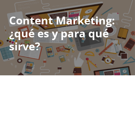
Content Marketing:
Saltar
al
¿qué es y para qué
contenido
sirve?