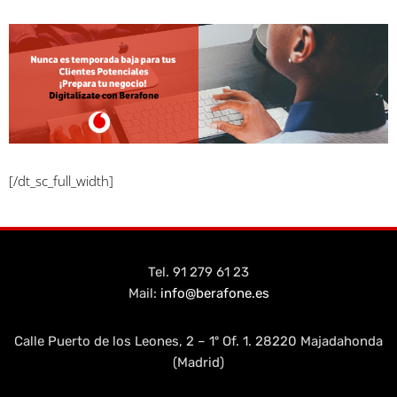
[/dt_sc_full_width]
Tel. 91 279 61 23
Mail:
info@berafone.es
Calle Puerto de los Leones, 2 – 1º Of. 1. 28220 Majadahonda
(Madrid)