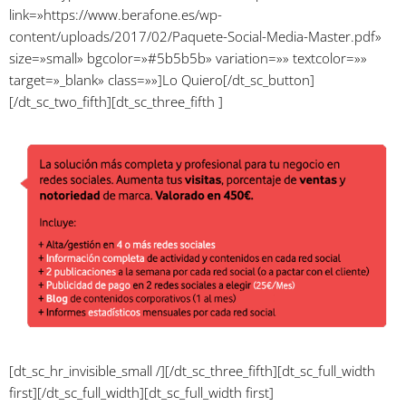
link=»https://www.berafone.es/wp-
content/uploads/2017/02/Paquete-Social-Media-Master.pdf»
size=»small» bgcolor=»#5b5b5b» variation=»» textcolor=»»
target=»_blank» class=»»]Lo Quiero[/dt_sc_button]
[/dt_sc_two_fifth][dt_sc_three_fifth ]
[dt_sc_hr_invisible_small /][/dt_sc_three_fifth][dt_sc_full_width
first][/dt_sc_full_width][dt_sc_full_width first]