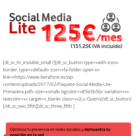
[dt_sc_hr_invisible_small /][dt_sc_button type=»with-icon»
border_type=»default» icon=»fa-folder-open-o»
link=»https://www.berafone.es/wp-
content/uploads/2017/02/Paquete-Social-Media-Lite-
Primavera.pdf» size=»small» bgcolor=»#5b5b5b» variation=»»
textcolor=»» target=»_blank» class=»»]Lo Quiero[/dt_sc_button]
[/dt_sc_two_fifth][dt_sc_three_fifth ]