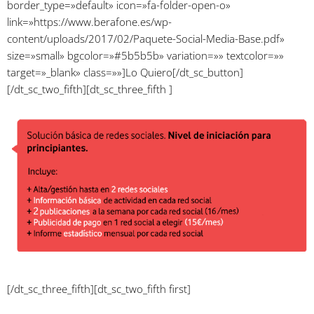
border_type=»default» icon=»fa-folder-open-o»
link=»https://www.berafone.es/wp-
content/uploads/2017/02/Paquete-Social-Media-Base.pdf»
size=»small» bgcolor=»#5b5b5b» variation=»» textcolor=»»
target=»_blank» class=»»]Lo Quiero[/dt_sc_button]
[/dt_sc_two_fifth][dt_sc_three_fifth ]
[/dt_sc_three_fifth][dt_sc_two_fifth first]