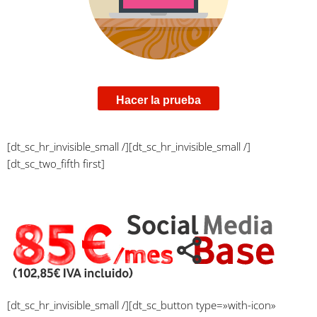
Hacer la prueba
[dt_sc_hr_invisible_small /][dt_sc_hr_invisible_small /]
[dt_sc_two_fifth first]
[dt_sc_hr_invisible_small /][dt_sc_button type=»with-icon»