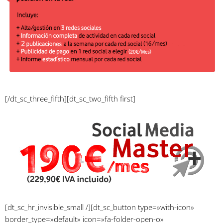
[/dt_sc_three_fifth][dt_sc_two_fifth first]
[dt_sc_hr_invisible_small /][dt_sc_button type=»with-icon»
border_type=»default» icon=»fa-folder-open-o»