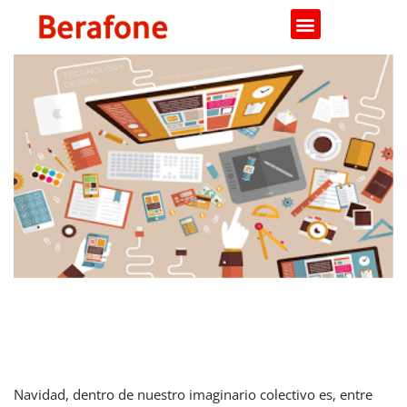
Saltar
al
contenido
Prepárate para vender más
después de Navidad
Navidad, dentro de nuestro imaginario colectivo es, entre