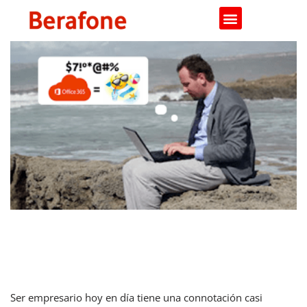
Saltar
al
contenido
Empresario digital: ¡no sin mi
puente!
Ser empresario hoy en día tiene una connotación casi