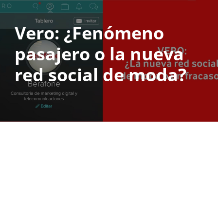
Vero: ¿Fenómeno
Saltar
al
pasajero o la nueva
contenido
red social de moda?