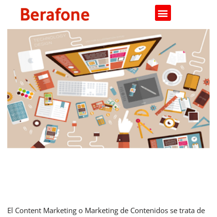
Saltar
al
contenido
Content Marketing: ¿qué es y para
qué sirve?
El Content Marketing o Marketing de Contenidos se trata de